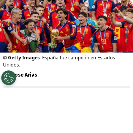
©
Getty Images
España fue campeón en Estados
Unidos.
Por
Jose Arias
Sigue a Redgol en Google!
¡Terminó! El momento que nadie quería
que llegara, está aquí y muchos nos