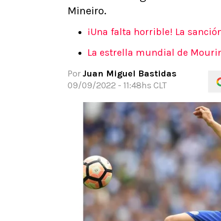
Mineiro.
APUESTAS
Noticias
¡Una falta horrible! La sanci
Guías
Códigos
La estrella mundial de Mour
Pronósticos
Por
Juan Miguel Bastidas
Apuesta del día
09/09/2022 - 11:48hs CLT