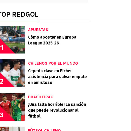
TOP REDGOL
APUESTAS
Cómo apostar en Europa
League 2025-26
1
CHILENOS POR EL MUNDO
Cepeda clave en Elche:
asistencia para salvar empate
2
en amistoso
BRASILEIRAO
¡Una falta horrible! La sanción
que puede revolucionar al
3
fútbol
FÚTBOL CHILENO