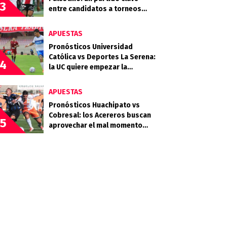
3
entre candidatos a torneos
internacionales
APUESTAS
Pronósticos Universidad
Católica vs Deportes La Serena:
4
la UC quiere empezar la
segunda rueda con fuerza
APUESTAS
Pronósticos Huachipato vs
Cobresal: los Acereros buscan
5
aprovechar el mal momento
minero