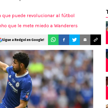
ón que puede revolucionar al fútbol
inho que le mete miedo a Wanderers
Sigue a Redgol en Google!