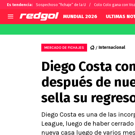
Es tendencia
:
Sospechoso “fichaje” de la U
Colo Colo gana con Vo
MUNDIAL 2026
ULTIMAS NOT
AGENDA
CHILE
MUNDO
Hoy en TV
Selección Chilena
Fútbol 
Internacional
MERCADO DE FICHAJES
Colo Colo
Darío O
Diego Costa co
U de Chile
Alexis 
U Católica
Carlos 
después de nue
Campeonato Nacional
Chileno
Primera B
sella su regres
Segunda División
Copa Chile
Supercopa Chile
Diego Costa es una de las incor
Campeonato Femenino
League, luego de haber cerrad
nueva casa luego de varios mese