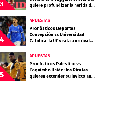
3
quiere profundizar la herida del
Celeste
APUESTAS
Pronósticos Deportes
Concepción vs Universidad
4
Católica: la UC visita a un rival
que llega en racha
APUESTAS
Pronósticos Palestino vs
Coquimbo Unido: los Piratas
5
quieren extender su invicto ante
los Árabes