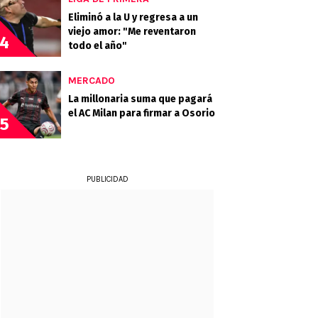
Eliminó a la U y regresa a un
viejo amor: "Me reventaron
4
todo el año"
MERCADO
La millonaria suma que pagará
el AC Milan para firmar a Osorio
5
PUBLICIDAD