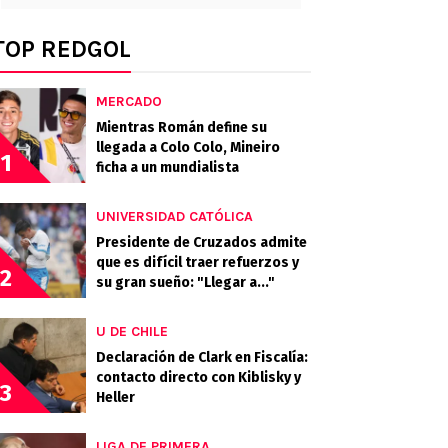
TOP REDGOL
MERCADO
Mientras Román define su
llegada a Colo Colo, Mineiro
1
ficha a un mundialista
UNIVERSIDAD CATÓLICA
Presidente de Cruzados admite
que es difícil traer refuerzos y
2
su gran sueño: "Llegar a..."
U DE CHILE
Declaración de Clark en Fiscalía:
contacto directo con Kiblisky y
3
Heller
LIGA DE PRIMERA