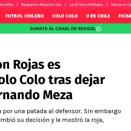
 Vozinha
Reaparece Mauricio Isla
La UC busca fichajes
García vs Ca
FUTBOL CHILENO
COLO COLO
U DE CHILE
FICHA
SUMATE AL CANAL DE REDGOL
SUDAMÉRICA
EUROPA
Internacional
Copa Libertadores
Champions L
sorio
Copa Sudamericana
Europa Leag
on Rojas es
Sánchez
Fútbol Argentino
Conference 
Palacios
Fútbol Brasileño
Ligue 1
lo Colo tras dejar
s por el mundo
Premier Leag
Serie A
ernando Meza
La Liga
Bundesliga
lla por una patada al defensor. Sin embargo
ambió su decisión y le mostró la roja,