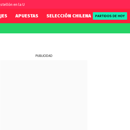
stellón en la U
JES
APUESTAS
SELECCIÓN CHILENA
REDSPORT
PARTIDOS DE HOY
FIFA
REDSPORT
eague
Eliminatorias
Tenis
ue
Formula 1
PUBLICIDAD
League
NBA
Rugby
ue
UFC
WWE
Boxeo