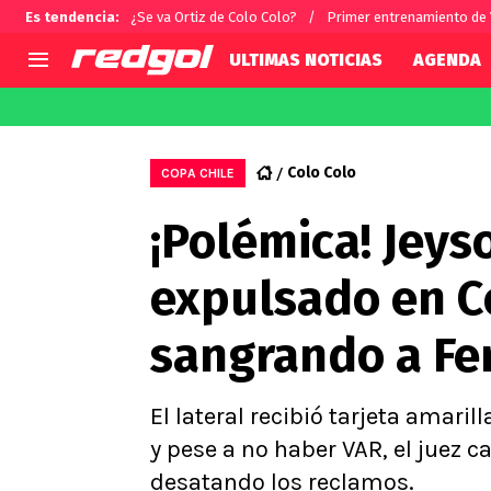
Es tendencia
:
¿Se va Ortiz de Colo Colo?
Primer entrenamiento de
ULTIMAS NOTICIAS
AGENDA
AGENDA
CHILE
MUNDO
Hoy en TV
Selección Chilena
Fútbol 
Colo Colo
COPA CHILE
Colo Colo
Darío O
¡Polémica! Jeys
U de Chile
Alexis 
U Católica
Carlos 
expulsado en Co
Campeonato Nacional
Chileno
Primera B
sangrando a F
Segunda División
Copa Chile
Supercopa Chile
El lateral recibió tarjeta amari
Campeonato Femenino
y pese a no haber VAR, el juez c
desatando los reclamos.