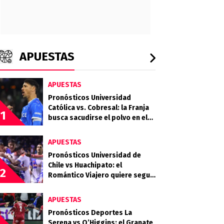
APUESTAS
APUESTAS
Pronósticos Universidad
Católica vs. Cobresal: la Franja
1
busca sacudirse el polvo en el
Claro Arena
APUESTAS
Pronósticos Universidad de
Chile vs Huachipato: el
2
Romántico Viajero quiere seguir
sumando de a tres
APUESTAS
Pronósticos Deportes La
Serena vs O’Higgins: el Granate