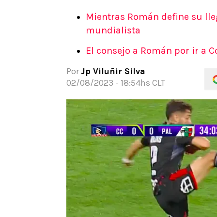
APUESTAS
Mientras Román define su lleg
Noticias
mundialista
Guías
El consejo a Román por ir a C
Códigos
Pronósticos
Por
Jp Viluñir Silva
Apuesta del día
02/08/2023 - 18:54hs CLT