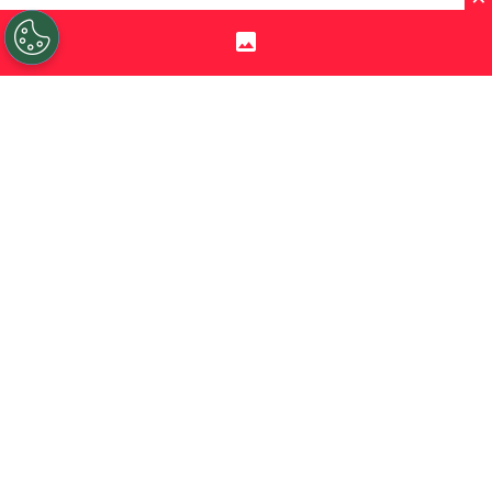
Sigue a Redgol en Google!
La eliminación de
O’Higgins
ante
Boca
Juniors
en playoffs de
Copa
Sudamericana
dejó una nueva arista que
involucra directamente al conjunto
argentino.
La
Conmebol
abrió dos expedientes
disciplinarios
contra el cuadro xeneize,
por hechos durante los partidos en La
Bombonera y el Estadio El Teniente de