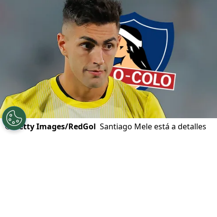
©
Getty Images/RedGol
Santiago Mele está a detalles
de firmar con Colo Colo, lo que trae un problema.
Por
Jp Viluñir Silva
Sigue a Redgol en Google!