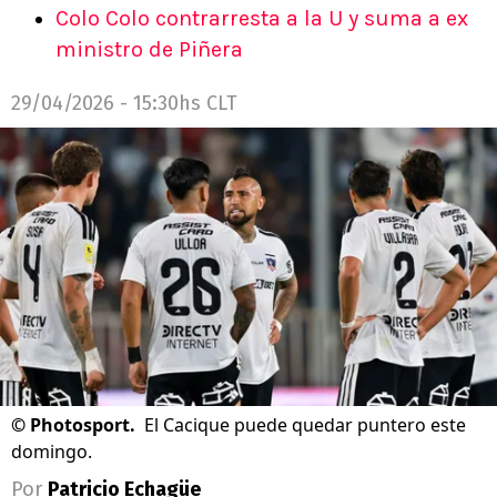
Colo Colo contrarresta a la U y suma a ex
ministro de Piñera
29/04/2026 - 15:30hs CLT
©
Photosport.
El Cacique puede quedar puntero este
domingo.
Por
Patricio Echagüe