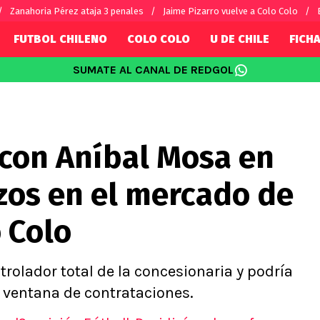
Zanahoria Pérez ataja 3 penales
Jaime Pizarro vuelve a Colo Colo
FUTBOL CHILENO
COLO COLO
U DE CHILE
FICHA
SUMATE AL CANAL DE REDGOL
SUDAMÉRICA
EUROPA
Internacional
Copa Libertadores
Champions L
sorio
Copa Sudamericana
Europa Leag
 con Aníbal Mosa en
Sánchez
Fútbol Argentino
Conference 
Palacios
Fútbol Brasileño
Ligue 1
zos en el mercado de
s por el mundo
Premier Leag
Serie A
o Colo
La Liga
Bundesliga
olador total de la concesionaria y podría
 ventana de contrataciones.