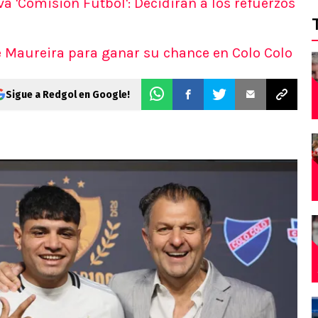
a 'Comisión Fútbol': Decidirán a los refuerzos
de Maureira para ganar su chance en Colo Colo
Sigue a Redgol en Google!