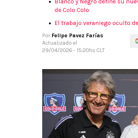
Blanco y Negro define su nuev
APUESTAS
de Colo Colo
Noticias
El trabajo veraniego oculto 
Guías
Códigos
Por
Felipe Pavez Farías
Pronósticos
Actualizado el
Apuesta del día
29/04/2026 - 15:20hs CLT
Apuestas Mundial 2026