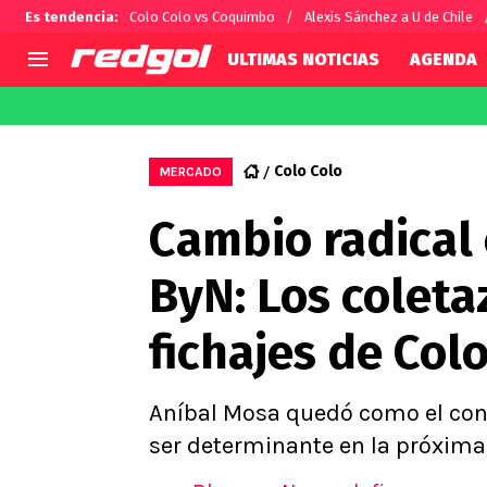
Es tendencia
:
Colo Colo vs Coquimbo
Alexis Sánchez a U de Chile
ULTIMAS NOTICIAS
AGENDA
AGENDA
CHILE
MUNDO
Hoy en TV
Selección Chilena
Fútbol 
Colo Colo
MERCADO
Colo Colo
Darío O
Cambio radical
U de Chile
Alexis 
U Católica
Carlos 
ByN: Los coleta
Campeonato Nacional
Chileno
Primera B
fichajes de Col
Segunda División
Copa Chile
Supercopa Chile
Aníbal Mosa quedó como el contr
Campeonato Femenino
ser determinante en la próxima