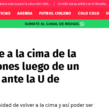
ueva marca para la selección chile...
Cristián Garay arbitra en el Mundia...
ICIAS
AGENDA
FUTBOL CHILENO
COLO COLO
U
SUMATE AL CANAL DE REDGOL
SUDAMÉRICA
EUROPA
Internacional
Copa Libertadores
Champions L
sorio
Copa Sudamericana
Europa Leag
e a la cima de la
Sánchez
Fútbol Argentino
Conference 
Palacios
Fútbol Brasileño
Ligue 1
ones luego de un
s por el mundo
Premier Leag
Serie A
 ante la U de
La Liga
Bundesliga
idad de volver a la cima y así poder ser