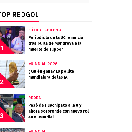
TOP REDGOL
FÚTBOL CHILENO
Periodista de la UC renuncia
tras burla de Mandreva a la
1
muerte de Tupper
MUNDIAL 2026
¿Quién gana? La pollita
mundialera de las IA
2
REDES
Pasó de Huachipato a la U y
ahora sorprende con nuevo rol
3
en el Mundial
MUNDIAL