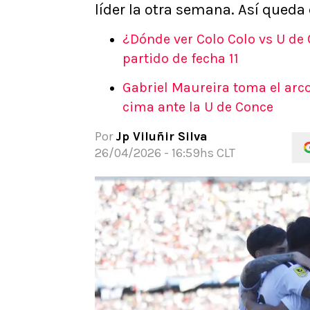
líder la otra semana. Así queda 
APUESTAS
Noticias
¿Dónde ver Colo Colo vs U de
Guías
partido de fecha 11
Códigos
Gabriel Maureira toma el arco
Pronósticos
cima ante la U de Conce
Apuesta del día
Apuestas Mundial 2026
Por
Jp Viluñir Silva
26/04/2026 - 16:59hs CLT