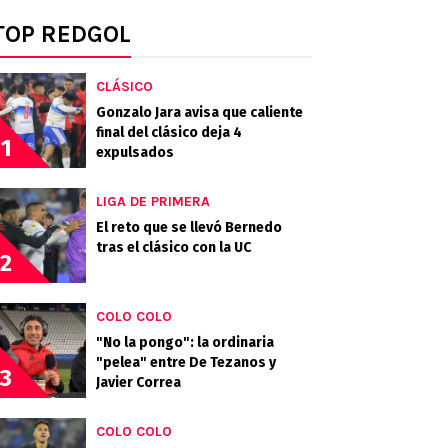
TOP REDGOL
CLÁSICO
Gonzalo Jara avisa que caliente
final del clásico deja 4
1
expulsados
LIGA DE PRIMERA
El reto que se llevó Bernedo
tras el clásico con la UC
2
COLO COLO
"No la pongo": la ordinaria
"pelea" entre De Tezanos y
3
Javier Correa
COLO COLO