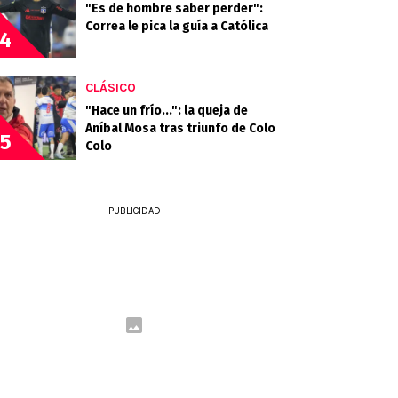
"Es de hombre saber perder":
Correa le pica la guía a Católica
4
CLÁSICO
"Hace un frío...": la queja de
Aníbal Mosa tras triunfo de Colo
5
Colo
PUBLICIDAD