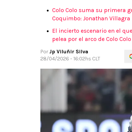
APUESTAS
Colo Colo suma su primera g
Noticias
Coquimbo: Jonathan Villagra
Guías
El incierto escenario en el q
Códigos
pelea por el arco de Colo Colo
Pronósticos
Apuesta del día
Por
Jp Viluñir Silva
Apuestas Mundial 2026
28/04/2026 - 16:02hs CLT