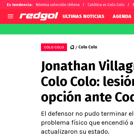
Es tendencia
:
Nómina selección chilena
Católica vs Colo Colo
ULTIMAS NOTICIAS
AGENDA
AGENDA
CHILE
MUNDO
Hoy en TV
Selección Chilena
Fútbol 
Colo Colo
COLO COLO
Colo Colo
Darío O
Jonathan Villag
U de Chile
Alexis 
U Católica
Carlos 
Colo Colo: lesió
Campeonato Nacional
Chileno
Primera B
opción ante C
Segunda División
Copa Chile
Supercopa Chile
El defensor no pudo terminar el
Campeonato Femenino
problema físico que encendió a
actualizaron su estado.