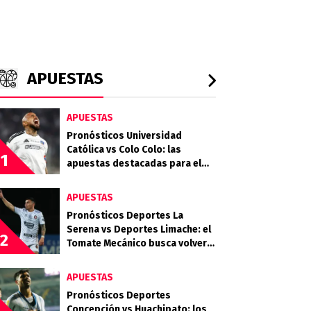
APUESTAS
APUESTAS
Pronósticos Universidad
Católica vs Colo Colo: las
1
apuestas destacadas para el
clásico entre Cruzados y Albos
APUESTAS
Pronósticos Deportes La
Serena vs Deportes Limache: el
2
Tomate Mecánico busca volver
al triunfo ante el Granate
APUESTAS
Pronósticos Deportes
Concepción vs Huachipato: los