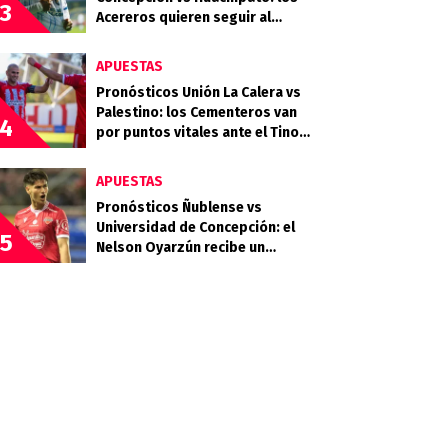
3
Acereros quieren seguir al
acecho del liderato
APUESTAS
Pronósticos Unión La Calera vs
Palestino: los Cementeros van
4
por puntos vitales ante el Tino
Tino
APUESTAS
Pronósticos Ñublense vs
Universidad de Concepción: el
5
Nelson Oyarzún recibe un
choque clave en la zona media