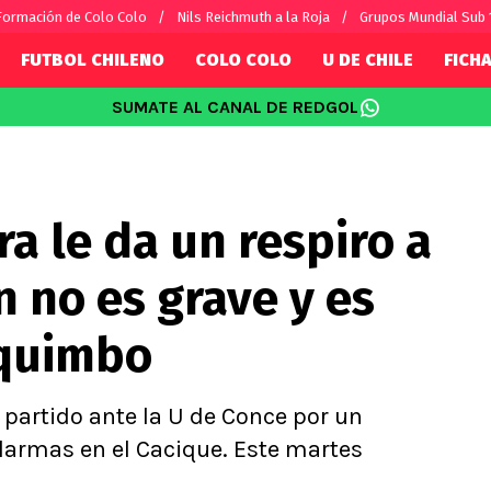
Formación de Colo Colo
Nils Reichmuth a la Roja
Grupos Mundial Sub 
FUTBOL CHILENO
COLO COLO
U DE CHILE
FICHA
SUMATE AL CANAL DE REDGOL
SUDAMÉRICA
EUROPA
Internacional
Copa Libertadores
Champions L
sorio
Copa Sudamericana
Europa Leag
ra le da un respiro a
Sánchez
Fútbol Argentino
Conference 
Palacios
Fútbol Brasileño
Ligue 1
n no es grave y es
s por el mundo
Premier Leag
Serie A
oquimbo
La Liga
Bundesliga
 partido ante la U de Conce por un
larmas en el Cacique. Este martes