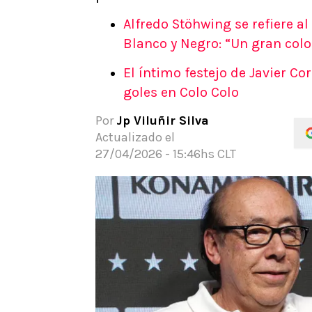
APUESTAS
Alfredo Stöhwing se refiere a
Noticias
Blanco y Negro: “Un gran colo
Guías
El íntimo festejo de Javier Co
Códigos
goles en Colo Colo
Pronósticos
Apuesta del día
Por
Jp Viluñir Silva
Apuestas Mundial 2026
Actualizado el
27/04/2026 - 15:46hs CLT