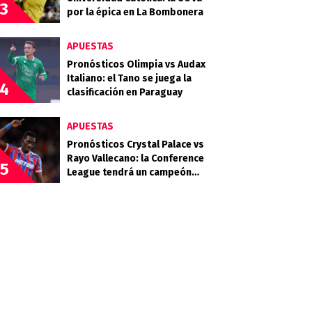
3
por la épica en La Bombonera
APUESTAS
Pronósticos Olimpia vs Audax
Italiano: el Tano se juega la
4
clasificación en Paraguay
APUESTAS
Pronósticos Crystal Palace vs
Rayo Vallecano: la Conference
5
League tendrá un campeón
inédito