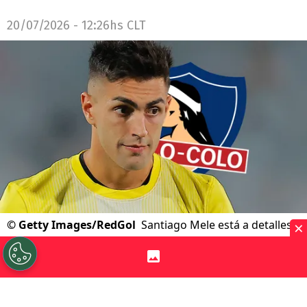
20/07/2026 - 12:26hs CLT
×
©
Getty Images/RedGol
Santiago Mele está a detalles
de firmar con Colo Colo, lo que trae un problema.
Por
Jp Viluñir Silva
Sigue a Redgol en Google!