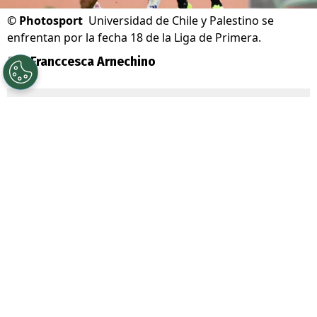
©
Photosport
Universidad de Chile y Palestino se
enfrentan por la fecha 18 de la Liga de Primera.
Por
Franccesca Arnechino
Sigue a Redgol en Google!
Universidad de Chile
junto a su
mainsponsor
Jugabet
, enfrenta a
Palestino
por la Fecha 18 de la Liga de
Primera, dos equipos que atraviesan un
gran presente en el torneo.
La U llega tras dos triunfos consecutivos y