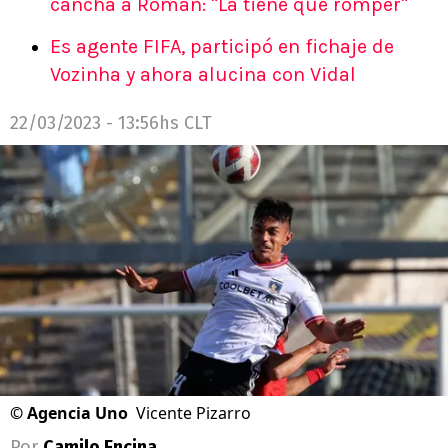
cancha a Román: "La tiene que romper"
Es agente FIFA, participó en fichaje de
Vozinha y ahora alucina con Vidal
22/03/2023 - 13:56hs CLT
©
Agencia Uno
Vicente Pizarro
Por
Camilo Encina