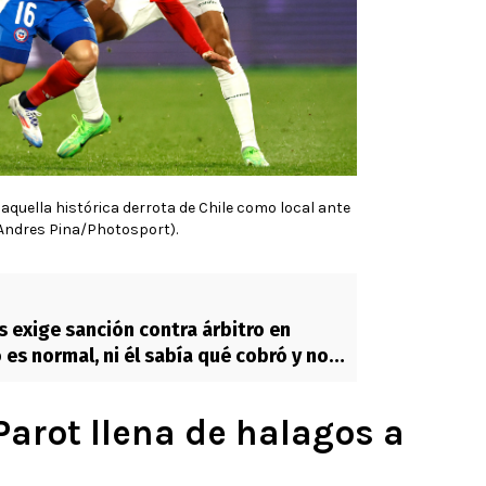
quella histórica derrota de Chile como local ante
 (Andres Pina/Photosport).
 exige sanción contra árbitro en
 es normal, ni él sabía qué cobró y no
r”
arot llena de halagos a