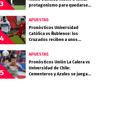
3
protagonismo para quedarse
en LaLiga
APUESTAS
Pronósticos Universidad
Católica vs Ñublense: los
4
Cruzados reciben a unos
Diablos Rojos que quieren
clasificar
APUESTAS
Pronósticos Unión La Calera vs
Universidad de Chile:
5
Cementeros y Azules se juegan
mucho en la quinta fecha