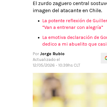
El zurdo zaguero central sostuv
APUESTAS
imagen del atacante en Chile.
Noticias
Guías
La potente reflexión de Guille
Códigos
“Van a entrenar con alegría”
Pronósticos
La emotiva declaración de Gonz
Apuesta del día
dedico a mi abuelito que casi
Apuestas Mundial 2026
Por
Jorge Rubio
Actualizado el
12/05/2026 - 10:39hs CLT