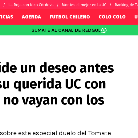
La Roja con Nico Córdova
Montes el mejor en la UC
Ranking de T
ICIAS
AGENDA
FUTBOL CHILENO
COLO COLO
U
SUMATE AL CANAL DE REDGOL
SUDAMÉRICA
EUROPA
Internacional
Copa Libertadores
Champions L
sorio
Copa Sudamericana
Europa Leag
ide un deseo antes
Sánchez
Fútbol Argentino
Conference 
Palacios
Fútbol Brasileño
Ligue 1
su querida UC con
s por el mundo
Premier Leag
Serie A
 no vayan con los
La Liga
Bundesliga
sobre este especial duelo del Tomate