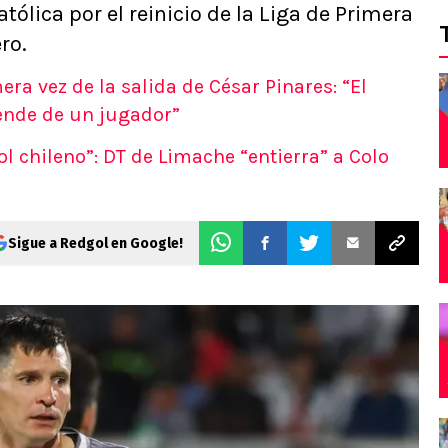
ólica por el reinicio de la Liga de Primera
ro.
ra vez de la salida de César Pinares: “El
nde de un jugador”
ol chileno”: DT de Limache “entierra” a Colo
Sigue a Redgol en Google!