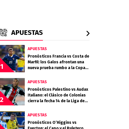
APUESTAS
APUESTAS
Pronósticos Francia vs Costa de
Marfil: los Galos afrontan una
1
nueva prueba rumbo a la Copa
del Mundo
APUESTAS
Pronósticos Palestino vs Audax
Italiano: el Clásico de Colonias
2
cierra la fecha 14 de la Liga de
Primera 2026
APUESTAS
Pronósticos O’Higgins vs
Everton: el Capo y el Ruletero