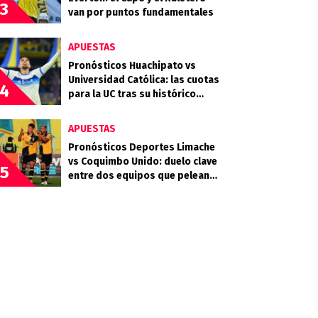
3
van por puntos fundamentales
APUESTAS
Pronósticos Huachipato vs
Universidad Católica: las cuotas
4
para la UC tras su histórico
triunfo en La Bombonera
APUESTAS
Pronósticos Deportes Limache
vs Coquimbo Unido: duelo clave
5
entre dos equipos que pelean
arriba