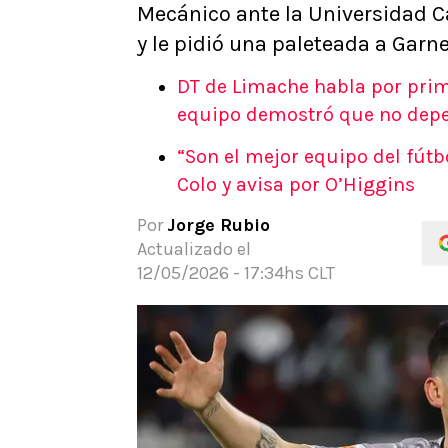
Mecánico ante la Universidad Cat
APUESTAS
y le pidió una paleteada a Garne
Noticias
Guías
DT de Limache habla por prime
Códigos
equipo demostró que no depe
Pronósticos
“Son el mejor equipo del fútb
Apuesta del día
Colo y avisa por O’Higgins
Apuestas Mundial 2026
Por
Jorge Rubio
Actualizado el
12/05/2026 - 17:34hs CLT