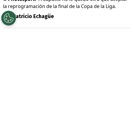
la reprogramación de la final de la Copa de la Liga.
Por
Patricio Echagüe
Sigue a Redgol en Google!
La gran final de la
Copa de la Liga 2026
entre
Coquimbo Unido y O’Higgins tuvo
que ser reagendada.
En un principio se
iba a disputa este
sábado 18 de julio en
Valparaíso
, pero finalmente se optó por
moverlo hasta el 17 de octubre, es decir, en
tres meses más.