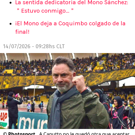
La sentida dedicatoria del Mono Sánchez:
＂Estuvo conmigo...＂
¡El Mono deja a Coquimbo colgado de la
final!
14/07/2026 - 09:28hs CLT
©
Photosport.
A Caputto no le quedó otra que aceptar