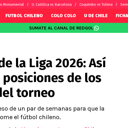
vo Monumental
U. Católica vs Barcelona
Coquimbo vs Tolima
Semi
FUTBOL CHILENO
COLO COLO
U DE CHILE
FICHA
SUMATE AL CANAL DE REDGOL
SUDAMÉRICA
EUROPA
Internacional
Copa Libertadores
Champions L
sorio
Copa Sudamericana
Europa Leag
de la Liga 2026: Así
Sánchez
Fútbol Argentino
Conference 
Palacios
Fútbol Brasileño
Ligue 1
e posiciones de los
s por el mundo
Premier Leag
Serie A
del torneo
La Liga
Bundesliga
ceso de un par de semanas para que la
tome el fútbol chileno.