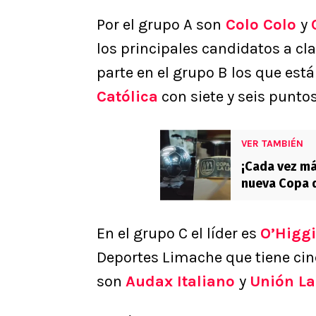
Por el grupo A son
Colo Colo
y
los principales candidatos a cla
parte en el grupo B los que est
Católica
con siete y seis punto
VER TAMBIÉN
¡Cada vez má
nueva Copa d
En el grupo C el líder es
O’Higg
Deportes Limache que tiene cinco
son
Audax Italiano
y
Unión La