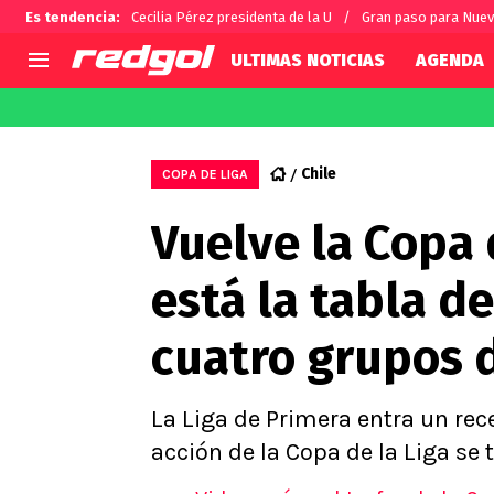
Es tendencia
:
Cecilia Pérez presidenta de la U
Gran paso para Nue
ULTIMAS NOTICIAS
AGENDA
AGENDA
CHILE
MUNDO
Hoy en TV
Selección Chilena
Fútbol 
Chile
COPA DE LIGA
Colo Colo
Darío O
Vuelve la Copa 
U de Chile
Alexis 
U Católica
Carlos 
está la tabla d
Campeonato Nacional
Chileno
Primera B
cuatro grupos 
Segunda División
Copa Chile
Supercopa Chile
La Liga de Primera entra un re
Campeonato Femenino
acción de la Copa de la Liga se 