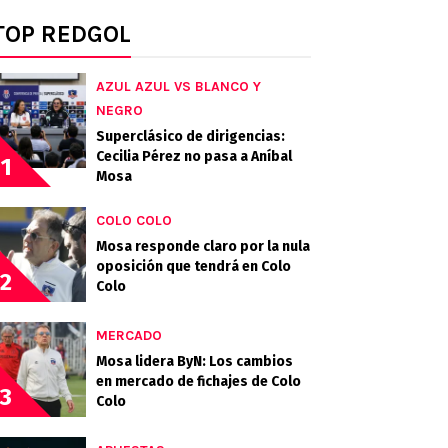
TOP REDGOL
AZUL AZUL VS BLANCO Y
NEGRO
Superclásico de dirigencias:
Cecilia Pérez no pasa a Aníbal
1
Mosa
COLO COLO
Mosa responde claro por la nula
oposición que tendrá en Colo
2
Colo
MERCADO
Mosa lidera ByN: Los cambios
en mercado de fichajes de Colo
3
Colo