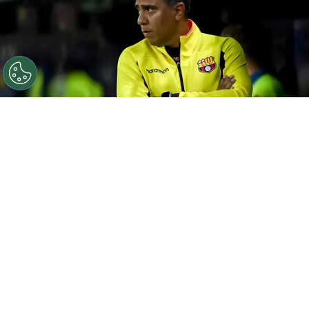
©
Marcelo Endelli/Getty Images.
César Farías dejó
varias frases interesantes.
Por
Jorge Rubio
Sigue a Redgol en Google!
Barcelona de Ecuador continúa sin puntos