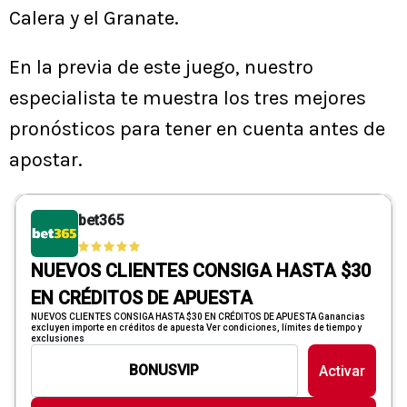
Calera y el Granate.
En la previa de este juego, nuestro
especialista te muestra los tres mejores
pronósticos para tener en cuenta antes de
apostar.