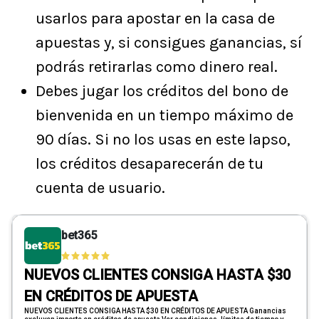
usarlos para apostar en la casa de
apuestas y, si consigues ganancias, sí
podrás retirarlas como dinero real.
Debes jugar los créditos del bono de
bienvenida en un tiempo máximo de
90 días. Si no los usas en este lapso,
los créditos desaparecerán de tu
cuenta de usuario.