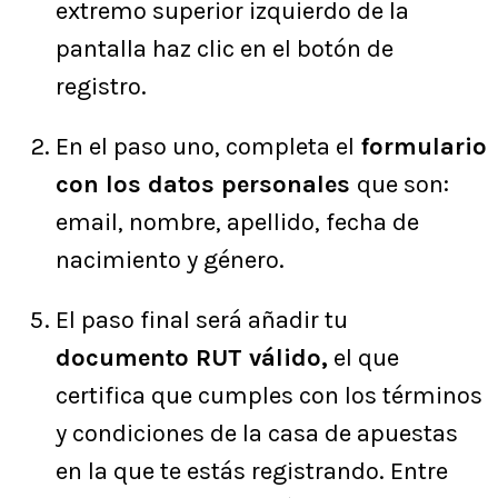
extremo superior izquierdo de la
pantalla haz clic en el botón de
registro.
En el paso uno, completa el
formulario
con los datos personales
que son:
email, nombre, apellido, fecha de
nacimiento y género.
El paso final será añadir tu
documento RUT válido,
el que
certifica que cumples con los términos
y condiciones de la casa de apuestas
en la que te estás registrando. Entre