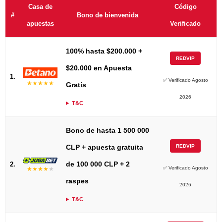
Casa de
Código
#
Bono de bienvenida
apuestas
Verificado
100% hasta $200.000 +
REDVIP
$20.000 en Apuesta
1.
✅ Verificado Agosto
★★★★★
Gratis
2026
T&C
Bono de hasta 1 500 000
CLP + apuesta gratuita
REDVIP
de 100 000 CLP + 2
2.
✅ Verificado Agosto
★★★★
★
raspes
2026
T&C