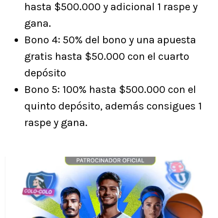
hasta $500.000 y adicional 1 raspe y
gana.
Bono 4: 50% del bono y una apuesta
gratis hasta $50.000 con el cuarto
depósito
Bono 5: 100% hasta $500.000 con el
quinto depósito, además consigues 1
raspe y gana.