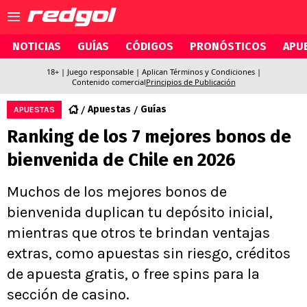
NOTICIAS
GUÍAS
CÓDIGOS
PRONÓSTICOS
APUE
18+ | Juego responsable | Aplican Términos y Condiciones |
Contenido comercial
Principios de Publicación
Apuestas
Guías
APUESTAS
Ranking de los 7 mejores bonos de
bienvenida de Chile en 2026
Muchos de los mejores bonos de
bienvenida duplican tu depósito inicial,
mientras que otros te brindan ventajas
extras, como apuestas sin riesgo, créditos
de apuesta gratis, o free spins para la
sección de casino.