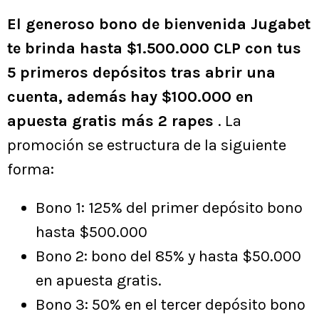
El generoso bono de bienvenida Jugabet
te brinda hasta $1.500.000 CLP con tus
5 primeros depósitos tras abrir una
cuenta, además
hay $100.000 en
apuesta gratis más 2 rapes
. La
promoción se estructura de la siguiente
forma:
Bono 1: 125% del primer depósito bono
hasta $500.000
Bono 2: bono del 85% y hasta $50.000
en apuesta gratis.
Bono 3: 50% en el tercer depósito bono