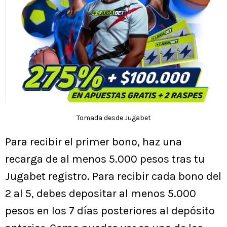
Tomada desde Jugabet
Para recibir el primer bono, haz una
recarga de al menos 5.000 pesos tras tu
Jugabet registro. Para recibir cada bono del
2 al 5, debes depositar al menos 5.000
pesos en los 7 días posteriores al depósito