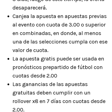
desaparecerá.
Canjea la apuesta en apuestas previas
al evento con cuota de 3.00 o superior
en combinadas, en donde, al menos
una de las selecciones cumpla con ese
valor de cuota.
La apuesta gratis puede ser usada en
pronósticos prepartido de fútbol con
cuotas desde 2.00
Las ganancias de las apuestas
gratuitas deben cumplir con un
rollover x8 en 7 días con cuotas desde
2.00.