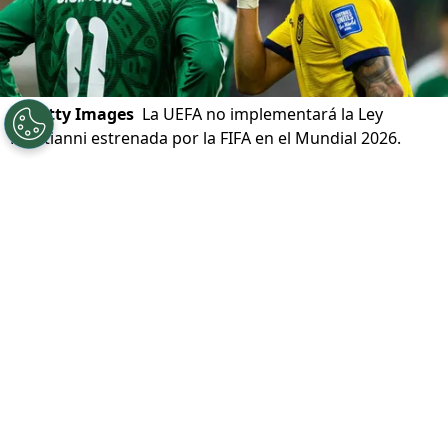
©
Getty Images
La UEFA no implementará la Ley
Prestianni estrenada por la FIFA en el Mundial 2026.
Por
Diego Jeria
Sigue a Redgol en Google!
La
FIFA
recibe un golpe de la
UEFA
en lo
que respecta a una de las nuevas reglas
implementadas en la
Copa del Mundo
2026
. Es que llamadas a ser adquiridas por
todas las asociaciones,
el organismo