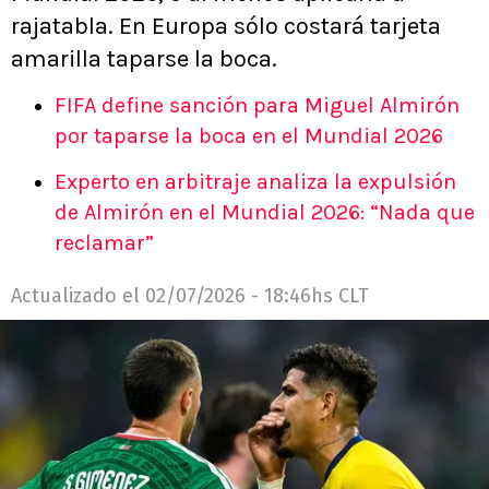
rajatabla. En Europa sólo costará tarjeta
amarilla taparse la boca.
FIFA define sanción para Miguel Almirón
por taparse la boca en el Mundial 2026
Experto en arbitraje analiza la expulsión
de Almirón en el Mundial 2026: “Nada que
reclamar”
Actualizado el
02/07/2026 - 18:46hs CLT