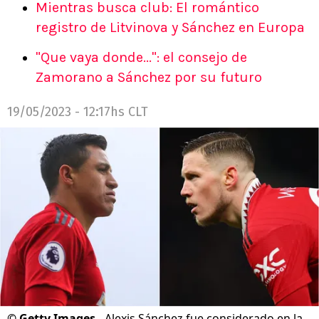
Mientras busca club: El romántico
registro de Litvinova y Sánchez en Europa
"Que vaya donde...": el consejo de
Zamorano a Sánchez por su futuro
19/05/2023 - 12:17hs CLT
©
Getty Images.
Alexis Sánchez fue considerado en la