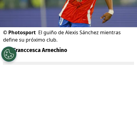
©
Photosport
El guiño de Alexis Sánchez mientras
define su próximo club.
Por
Franccesca Arnechino
Sigue a Redgol en Google!
Alexis Sánchez
volvió a despertar la
nostalgia de sus seguidores con una
publicación desde
Londres
, ciudad que
guarda uno de los capítulos más
importantes de su carrera.