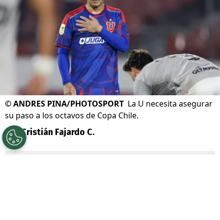
©
ANDRES PINA/PHOTOSPORT
La U necesita asegurar
su paso a los octavos de Copa Chile.
Por
Cristián Fajardo C.
Sigue a Redgol en Google!
Universidad de Chile
se complicó con la
derrota por
1-0 ante Unión La Calera
, por