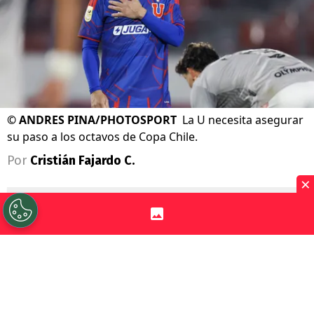
©
ANDRES PINA/PHOTOSPORT
La U necesita asegurar
su paso a los octavos de Copa Chile.
Por
Cristián Fajardo C.
×
Sigue a Redgol en Google!
Universidad de Chile
se complicó con la
derrota por
1-0 ante Unión La Calera
, por
la cuarta fecha de la fase de grupos de la