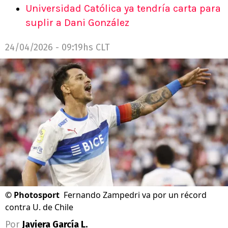
Universidad Católica ya tendría carta para
suplir a Dani González
24/04/2026 - 09:19hs CLT
©
Photosport
Fernando Zampedri va por un récord
contra U. de Chile
Por
Javiera García L.