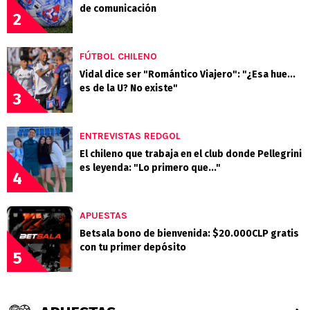
de comunicación
2
FÚTBOL CHILENO
Vidal dice ser "Romántico Viajero": "¿Esa hue...
es de la U? No existe"
3
ENTREVISTAS REDGOL
El chileno que trabaja en el club donde Pellegrini
es leyenda: "Lo primero que..."
4
APUESTAS
Betsala bono de bienvenida: $20.000CLP gratis
con tu primer depósito
5