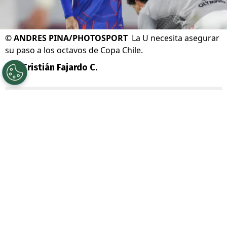
©
ANDRES PINA/PHOTOSPORT
La U necesita asegurar
su paso a los octavos de Copa Chile.
Por
Cristián Fajardo C.
Sigue a Redgol en Google!
Universidad de Chile
se complicó con la
derrota por
1-0 ante Unión La Calera
, por
la cuarta fecha de la fase de grupos de la
Copa Chile 2026
, lo que demoró su
clasificación a la siguiente ronda.