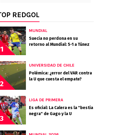
TOP REDGOL
MUNDIAL
Suecia no perdona en su
retorno al Mundial: 5-1 a Túnez
1
UNIVERSIDAD DE CHILE
Polémica: ¿error del VAR contra
la U que cuesta el empate?
2
LIGA DE PRIMERA
Es oficial: La Calera es la "bestia
negra" de Gago y la U
3
MUNDIAL 2026