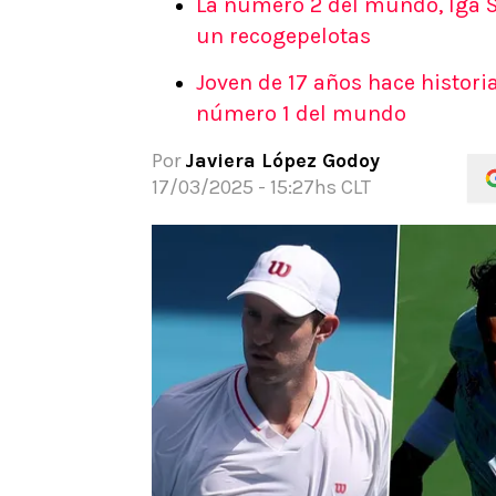
La número 2 del mundo, Iga Sw
APUESTAS
un recogepelotas
Noticias
Joven de 17 años hace historia
Guías
número 1 del mundo
Códigos
Pronósticos
Por
Javiera López Godoy
Apuesta del día
17/03/2025 - 15:27hs CLT
Apuestas Mundial 2026