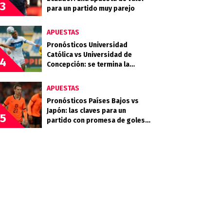
3
para un partido muy parejo
APUESTAS
Pronósticos Universidad
Católica vs Universidad de
4
Concepción: se termina la
primera rueda de la liga
APUESTAS
Pronósticos Países Bajos vs
Japón: las claves para un
5
partido con promesa de goles y
una cuota sorpresa