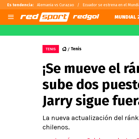
Es tendencia
:
Alemania vs Curazao
Ecuador se estrena en el Mundi
MUNDIAL 
AGENDA
CHILE
MUNDO
Hoy en TV
Selección Chilena
Fútbol 
Tenis
TENIS
Colo Colo
Darío O
¡Se mueve el rá
U de Chile
Alexis 
U Católica
Carlos 
sube dos puesto
Campeonato Nacional
Chileno
Primera B
Jarry sigue fuer
Segunda División
Copa Chile
Supercopa Chile
La nueva actualización del ránk
Campeonato Femenino
chilenos.