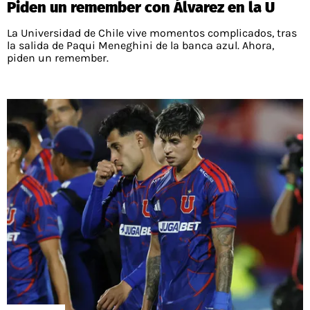
Piden un remember con Álvarez en la U
PALESTINO
GUÍAS
FÚTBOL INTERNACIONAL
CHILENOS EN EL EXTERIOR
La Universidad de Chile vive momentos complicados, tras
UNION ESPAÑOLA
CÓDIGOS
la salida de Paqui Meneghini de la banca azul. Ahora,
COPA LIBERTADORES
piden un remember.
MERCADO DE FICHAJES
CHILENOS POR EL MUNDO
CAMPEONATO NACIONAL
PRONÓSTICOS
COPA SUDAMERICANA
TENIS
ALEXIS SANCHEZ
APUESTA DEL DÍA
PREMIER LEAGUE
ELIMINATORIAS CONMEBOL
DARIO OSORIO
CHAMPIONS LEAGUE
FEMENINO
DAMIAN PIZARRO
EUROPA LEAGUE
SERIE A
LA LIGA
QUIENES SOMOS
SELECCIÓN CHILENA
STAFF
COLO COLO
TÉRMINOS Y CONDICIONES
UNIVERSIDAD DE CHILE
AGENDA
UNIVERSIDAD CATÓLICA