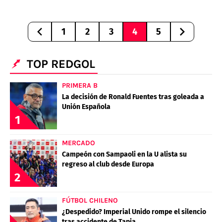
1
2
3
4
5
TOP REDGOL
PRIMERA B
La decisión de Ronald Fuentes tras goleada a
Unión Española
1
MERCADO
Campeón con Sampaoli en la U alista su
regreso al club desde Europa
2
FÚTBOL CHILENO
¿Despedido? Imperial Unido rompe el silencio
tras accidente de Tapia