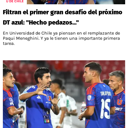
U DE CHILE
POLÍTICAS DE PRIVACIDAD
CAMPEONATO NACIONAL
Filtran el primer gran desafío del próximo
POLÍTICA EDITORIAL
RESULTADOS
PUBLICIDAD / ADS
TABLA DE POSICIONES
DT azul: "Hecho pedazos..."
CONTACTO
APUESTAS
En Universidad de Chile ya piensan en el remplazante de
AD CHOICES
Paqui Meneghini. Y ya le tienen una importante primera
ENTREVISTAS
tarea.
Términos y Condiciones
Políticas de Privacidad
Ad Choices
RedGol, al igual que Futbol Sites, es una
compañía perteneciente a Better Collective.
Todos los derechos reservados