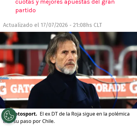
cuotas y mejores apuestas del gran
partido
Actualizado el
17/07/2026 - 21:08hs CLT
©
Photosport.
El ex DT de la Roja sigue en la polémica
tras su paso por Chile.
Por
Nelson Martinez