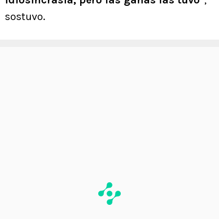
idiosincrasia, pero las ganas las tuvo
“,
sostuvo.