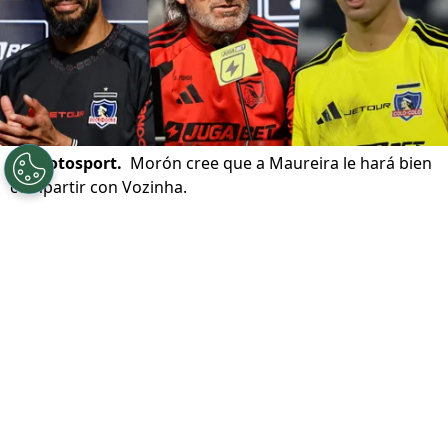
©
Photosport.
Morón cree que a Maureira le hará bien
compartir con Vozinha.
Por
Patricio Echagüe
Sigue a Redgol en Google!
Vozinha
es por fin una realidad en
Colo
Colo
. Luego de una larga espera el portero
pudo ser presentado en sociedad
como