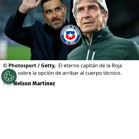
©
Photosport / Getty,
El eterno capitán de la Roja
habló sobre la opción de arribar al cuerpo técnico.
Por
Nelson Martinez
Sigue a Redgol en Google!
Claudio Bravo
sigue de cerca el futuro de
la
selección chilena
, donde el eterno