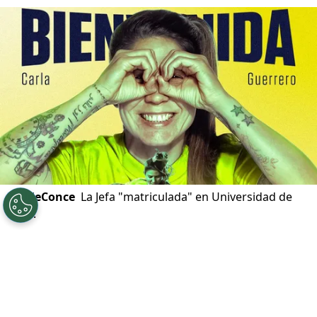
©
UdeConce
La Jefa "matriculada" en Universidad de
Chile.
Por
Diego Jeria
Sigue a Redgol en Google!