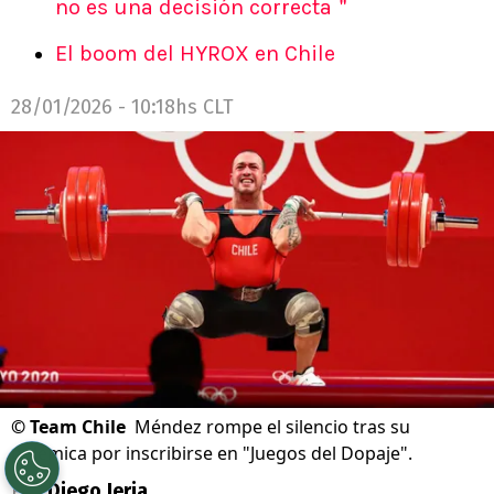
no es una decisión correcta＂
El boom del HYROX en Chile
28/01/2026 - 10:18hs CLT
©
Team Chile
Méndez rompe el silencio tras su
polémica por inscribirse en "Juegos del Dopaje".
Por
Diego Jeria