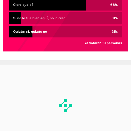
Claro que sí
68
%
Si no le fue bien aquí, no lo creo
11
%
Quizás sí, quizás no
21
%
Ya votaron 19 personas