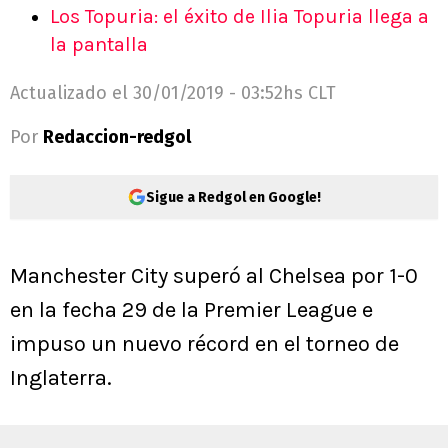
Los Topuria: el éxito de Ilia Topuria llega a
la pantalla
Actualizado el
30/01/2019 - 03:52hs CLT
Por
Redaccion-redgol
Sigue a Redgol en Google!
Manchester City superó al Chelsea por 1-0
en la fecha 29 de la Premier League e
impuso un nuevo récord en el torneo de
Inglaterra.