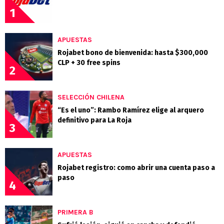
1
APUESTAS
Rojabet bono de bienvenida: hasta $300,000
CLP + 30 free spins
2
SELECCIÓN CHILENA
“Es el uno”: Rambo Ramírez elige al arquero
definitivo para La Roja
3
APUESTAS
Rojabet registro: como abrir una cuenta paso a
paso
4
PRIMERA B