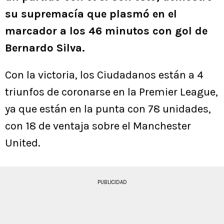
su supremacía que plasmó en el
marcador a los 46 minutos con gol de
Bernardo Silva.
Con la victoria, los Ciudadanos están a 4
triunfos de coronarse en la Premier League,
ya que están en la punta con 78 unidades,
con 18 de ventaja sobre el Manchester
United.
PUBLICIDAD