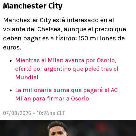
Manchester City
Manchester City está interesado en el
volante del Chelsea, aunque el precio que
deben pagar es altísimo: 150 millones de
euros.
Mientras el Milan avanza por Osorio,
ofertó por argentino que peleó tras el
Mundial
La millonaria suma que pagará el AC
Milan para firmar a Osorio
07/08/2026 - 10:24hs CLT