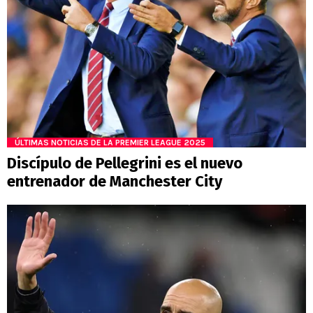
ÚLTIMAS NOTICIAS DE LA PREMIER LEAGUE 2025
Discípulo de Pellegrini es el nuevo
entrenador de Manchester City