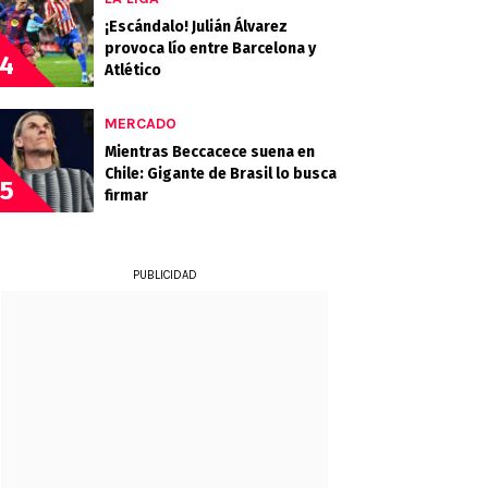
¡Escándalo! Julián Álvarez
provoca lío entre Barcelona y
4
Atlético
MERCADO
Mientras Beccacece suena en
Chile: Gigante de Brasil lo busca
5
firmar
PUBLICIDAD