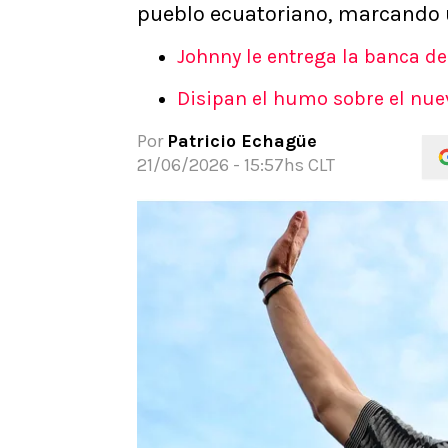
pueblo ecuatoriano, marcando un
APUESTAS
Noticias
Johnny le entrega la banca de
Guías
Disipan el humo sobre el nuev
Códigos
Pronósticos
Por
Patricio Echagüe
Apuesta del día
21/06/2026 - 15:57hs CLT
Apuestas Mundial 2026