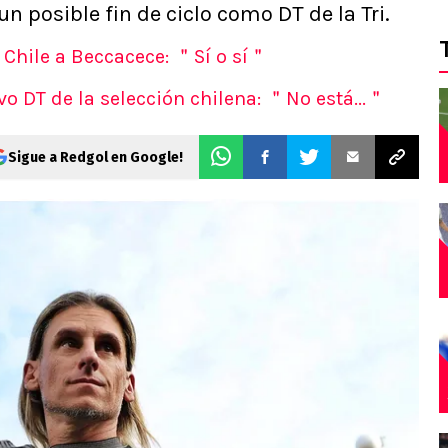
 posible fin de ciclo como DT de la Tri.
 Chile a Beccacece: ＂Sí o sí＂
o DT de la selección chilena: ＂No está...＂
Sigue a Redgol en Google!