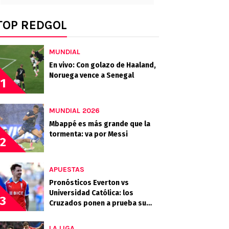
TOP REDGOL
MUNDIAL
En vivo: Con golazo de Haaland,
Noruega vence a Senegal
1
MUNDIAL 2026
Mbappé es más grande que la
tormenta: va por Messi
2
APUESTAS
Pronósticos Everton vs
Universidad Católica: los
3
Cruzados ponen a prueba su
buen momento en Sausalito
LA LIGA