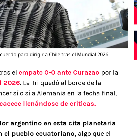
uerdo para dirigir a Chile tras el Mundial 2026.
tras el
empate 0-0 ante Curazao
por la
l 2026
. La Tri quedó al borde de la
cer sí o sí a Alemania en la fecha final,
cacece llenándose de críticas.
or argentino en esta cita planetaria
n el pueblo ecuatoriano,
algo que el