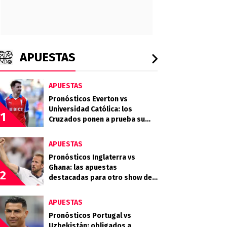
APUESTAS
APUESTAS
Pronósticos Everton vs
Universidad Católica: los
1
Cruzados ponen a prueba su
buen momento en Sausalito
APUESTAS
Pronósticos Inglaterra vs
Ghana: las apuestas
2
destacadas para otro show de
Harry Kane
APUESTAS
Pronósticos Portugal vs
Uzbekistán: obligados a