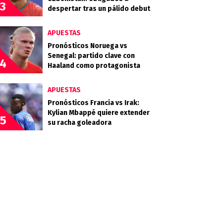
3
despertar tras un pálido debut
APUESTAS
Pronósticos Noruega vs
Senegal: partido clave con
4
Haaland como protagonista
APUESTAS
Pronósticos Francia vs Irak:
Kylian Mbappé quiere extender
5
su racha goleadora