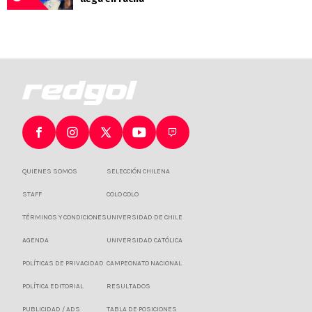
QUIENES SOMOS
SELECCIÓN CHILENA
STAFF
COLO COLO
TÉRMINOS Y CONDICIONES
UNIVERSIDAD DE CHILE
AGENDA
UNIVERSIDAD CATÓLICA
POLÍTICAS DE PRIVACIDAD
CAMPEONATO NACIONAL
POLÍTICA EDITORIAL
RESULTADOS
PUBLICIDAD / ADS
TABLA DE POSICIONES