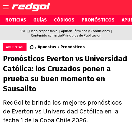
NOTICIAS
GUÍAS
CÓDIGOS
PRONÓSTICOS
APUE
18+ | Juego responsable | Aplican Términos y Condiciones |
Contenido comercial
Principios de Publicación
Apuestas
Pronósticos
APUESTAS
Pronósticos Everton vs Universidad
Católica: los Cruzados ponen a
prueba su buen momento en
Sausalito
RedGol te brinda los mejores pronósticos
de Everton vs Universidad Católica en la
fecha 1 de la Copa Chile 2026.