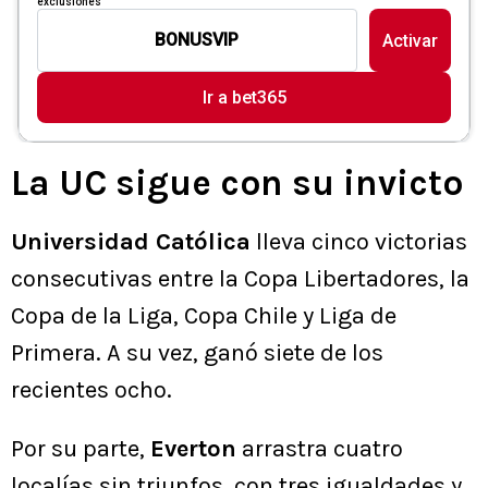
La UC sigue con su invicto
Universidad Católica
lleva cinco victorias
consecutivas entre la Copa Libertadores, la
Copa de la Liga, Copa Chile y Liga de
Primera. A su vez, ganó siete de los
recientes ocho.
Por su parte,
Everton
arrastra cuatro
localías sin triunfos, con tres igualdades y