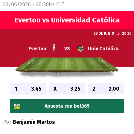
22/06/2026 - 20:30hs CLT
Everton vs Universidad Católica
23 DE JUNIO
20:30
Everton
VS
Univ Católica
1
3.45
X
3.25
2
2.00
Apuesta con bet365
Por
Benjamín Martos