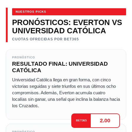
NUESTROS PICKS
PRONÓSTICOS: EVERTON VS
UNIVERSIDAD CATÓLICA
CUOTAS OFRECIDAS POR BET365
PRONÓSTICO
RESULTADO FINAL: UNIVERSIDAD
CATÓLICA
Universidad Católica llega en gran forma, con cinco
victorias seguidas y siete triunfos en sus últimos ocho
compromisos. Además, Everton acumula cuatro
localías sin ganar, una señal que inclina la balanza hacia
los Cruzados.
2.00
BET365
PRONÓSTICO