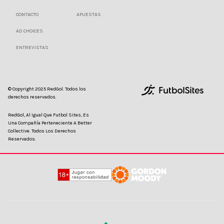
CONTACTO
APUESTAS
AD CHOICES
ENTREVISTAS
© Copyright 2025 RedGol. Todos los
derechos reservados.
RedGol, Al Igual Que Futbol Sites, Es
Una Compañía Perteneciente A Better
Collective. Todos Los Derechos
Reservados.