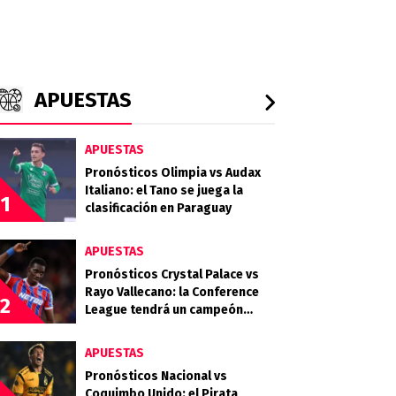
APUESTAS
APUESTAS
Pronósticos Olimpia vs Audax
Italiano: el Tano se juega la
1
clasificación en Paraguay
APUESTAS
Pronósticos Crystal Palace vs
Rayo Vallecano: la Conference
2
League tendrá un campeón
inédito
APUESTAS
Pronósticos Nacional vs
Coquimbo Unido: el Pirata