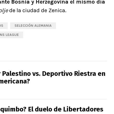
nte Bosnia y Herzegovina el mismo día
olje
de la ciudad de Zenica.
OS
SELECCIÓN ALEMANIA
ONS LEAGUE
Palestino vs. Deportivo Riestra en
mericana?
oquimbo? El duelo de Libertadores