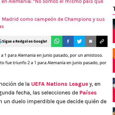
a en Alemania: “No somos el mismo país que
eal Madrid como campeón de Champions y sus
as
Sigue a Redgol en Google!
o fue triunfo 2 a 1 para Alemania en junio pasado, por
moción de la
UEFA Nations League
y, en
gunda fecha, las selecciones de
Países
n un duelo imperdible que decide quién de