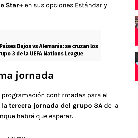
de Star+
en sus opciones Estándar y
Países Bajos vs Alemania: se cruzan los
Grupo 3 de la UEFA Nations League
ima jornada
y programación confirmadas para el
 la
tercera jornada del grupo 3A
de la
unque habrá que esperar.