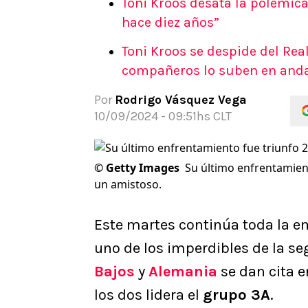
Toni Kroos desata la polémic
APUESTAS
hace diez años”
Noticias
Toni Kroos se despide del R
Guías
compañeros lo suben en and
Códigos
Pronósticos
Por
Rodrigo Vásquez Vega
Apuesta del día
10/09/2024 - 09:51hs CLT
Apuestas Mundial 2026
©
Getty Images
Su último enfrentamient
un amistoso.
Este martes continúa toda la e
uno de los imperdibles de la se
Bajos
y
Alemania
se dan cita e
los dos lidera el
grupo 3A
.