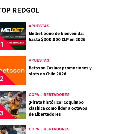
TOP REDGOL
APUESTAS
Melbet bono de bienvenida:
hasta $300.000 CLP en 2026
1
APUESTAS
Betsson Casino: promociones y
slots en Chile 2026
2
COPA LIBERTADORES
¡Pirata histórico! Coquimbo
clasifica como líder a octavos
3
de Libertadores
COPA LIBERTADORES