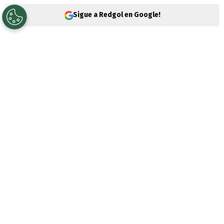
Sigue a Redgol en Google!
Si hacemos una mirada panorámica a los
futbolistas chilenos en el extranjero,
podemos llegar a distintas opciones para
la
Selección Chilena
. No siempre están en
Europa, ni en Sudamérica.
PUBLICIDAD