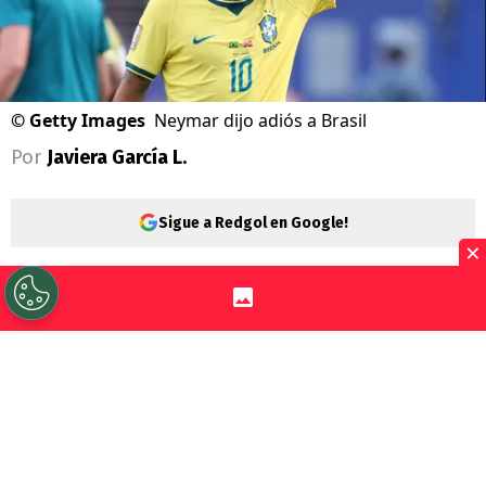
©
Getty Images
Neymar dijo adiós a Brasil
Por
Javiera García L.
Sigue a Redgol en Google!
×
Neymar Jr.
confirmó la triste noticia que
varios veían venir después del
Mundial
2026
. Y es que la eliminación a manos de
Noruega fue el último partido del delantero
del
Santos
con la
selección brasileña
.