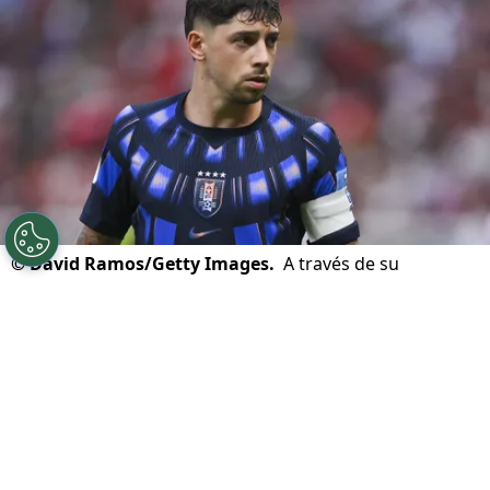
©
David Ramos/Getty Images.
A través de su
Instagram, el Pajarito hizo sus descargos por el fiasco
charrúa en la Copa del Mundo. Reafirmó su
compromiso con la selección.
Por
Jorge Rubio
Sigue a Redgol en Google!