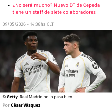
¿No será mucho? Nuevo DT de Cepeda
tiene un staff de siete colaboradores
09/05/2026 - 14:38hs CLT
©
Getty
Real Madrid no lo pasa bien.
Por
César Vásquez