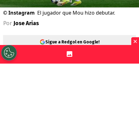
©
Instagram
El jugador que Mou hizo debutar.
Por
Jose Arias
×
Sigue a Redgol en Google!
Después de tanta agua que ha pasado
debajo del puente, el partido entre el
campeón de la
Copa Libertadores Sub-
20
,
Santiago Wanderers
, y el que obtuvo
la
Champions League
de la categoría, el
Real Madrid
, se jugará en la capital
española.