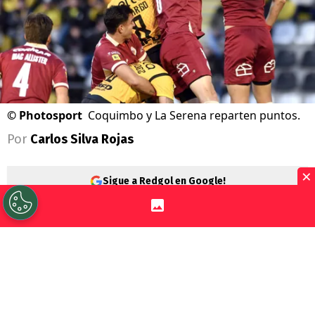
©
Photosport
Coquimbo y La Serena reparten puntos.
Por
Carlos Silva Rojas
×
Sigue a Redgol en Google!
Un polémico clásico se jugó en el estadio
Francisco Sánchez Rumoroso, donde
Coquimbo Unido
y
Deportes La Serena
timbraron un empate
1-1
por la fecha 18° de