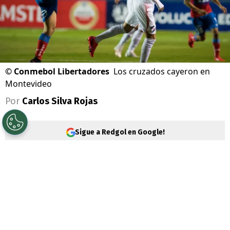
©
Conmebol Libertadores
Los cruzados cayeron en
Montevideo
Por
Carlos Silva Rojas
Sigue a Redgol en Google!
Universidad Católica tenía la gran
chance de dar un paso grande hacia los
octavos de final
de la Copa Libertadores,
sin embargo aquello no pasó
, porque cayó