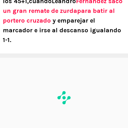
los 45+1,cuandoLeandro
Fernández sacó
un gran remate de zurdapara batir al
portero cruzado
y emparejar el
marcador e irse al descanso igualando
1-1.