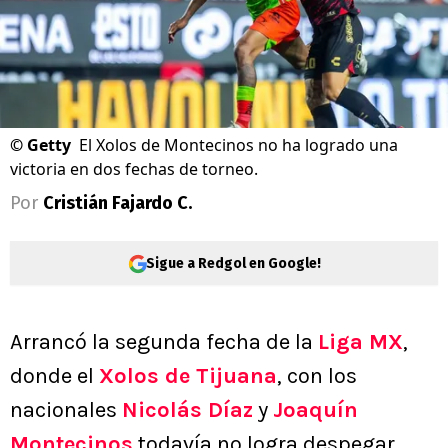
©
Getty
El Xolos de Montecinos no ha logrado una
victoria en dos fechas de torneo.
Por
Cristián Fajardo C.
Sigue a Redgol en Google!
Arrancó la segunda fecha de la
Liga MX
,
donde el
Xolos de Tijuana
, con los
nacionales
Nicolás Díaz
y
Joaquín
Montecinos
todavía no logra despegar,