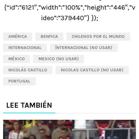
{“id”:”6121″,”width”:”100%”,”height”:”446″,”v
ideo”:”379440″} });
AMÉRICA
BENFICA
CHILENOS POR EL MUNDO
INTERNACIONAL
ÍNTERNACIONAL (NO USAR)
MÉXICO
MEXICO (NO USAR)
NICOLÁS CASTILLO
NICOLAS CASTILLO (NO USAR)
PORTUGAL
LEE TAMBIÉN