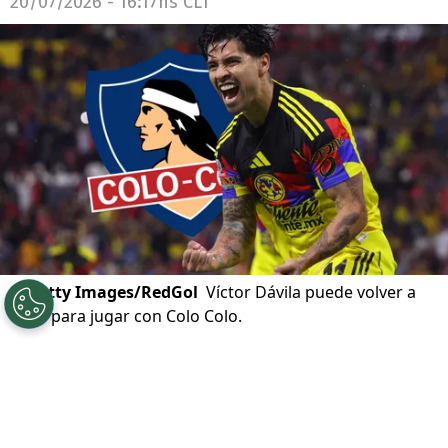
20/07/2026 - 16:17hs CLT
©
Getty Images/RedGol
Víctor Dávila puede volver a
Chile para jugar con Colo Colo.
Por
Jp Viluñir Silva
Sigue a Redgol en Google!