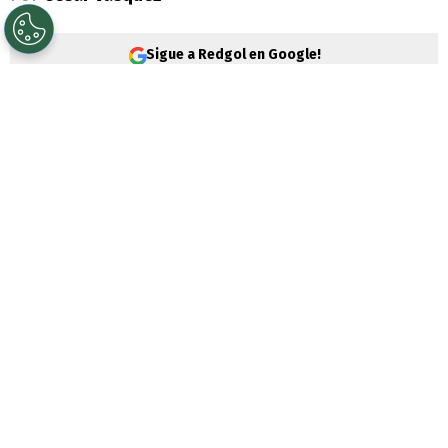
Sigue a Redgol en Google!
Gianluca Prestianni
es un jugador que a
su corta edad ya ha vivido varias
polémicas. Ahora su camino se cruzó con
Erick Pulgar
, quien le dio una fuerte
patada.
Mientras todos los ojos siguen mirando
la Copa del Mundo
que se desarrolla en
Norteamérica, diversos clubes realizan
encuentros amistosos para agarrar ritmo