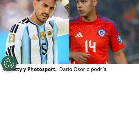
©
Getty y Photosport.
Darío Osorio podría
incorporarse al cuadro rossonero y tener a un campeón
y subcampeón del mundo como compañero.
Por
Jorge Rubio
Sigue a Redgol en Google!
Después de tantos rumores en torno a