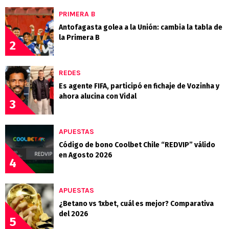
PRIMERA B
Antofagasta golea a la Unión: cambia la tabla de
la Primera B
2
REDES
Es agente FIFA, participó en fichaje de Vozinha y
ahora alucina con Vidal
3
APUESTAS
Código de bono Coolbet Chile “REDVIP” válido
en Agosto 2026
4
APUESTAS
¿Betano vs 1xbet, cuál es mejor? Comparativa
del 2026
5