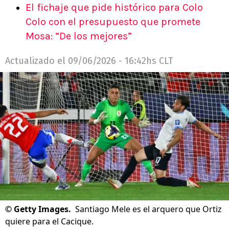
El fichaje que pide histórico para Colo
Colo con el presupuesto que promete
Mosa: “De los mejores”
Actualizado el
09/06/2026 - 16:42hs CLT
©
Getty Images.
Santiago Mele es el arquero que Ortiz
quiere para el Cacique.