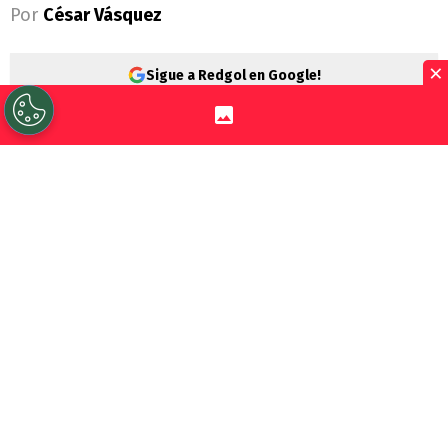
Por
César Vásquez
×
Sigue a Redgol en Google!
Gianluca Prestianni
es un jugador que a
su corta edad ya ha vivido varias
polémicas. Ahora su camino se cruzó con
Erick Pulgar
, quien le dio una fuerte
patada.