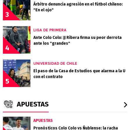
Árbitro denuncia agresión en el fútbol chileno:
"En el ojo"
3
LIGA DE PRIMERA
Ante Colo Colo: JJ Ribera firma su peor derrota
ante los "grandes"
4
UNIVERSIDAD DE CHILE
El paso de la Casa de Estudios que alarma a la U
con el contrato
5
APUESTAS
APUESTAS
Pronósticos Colo Colo vs Ñublense: la racha