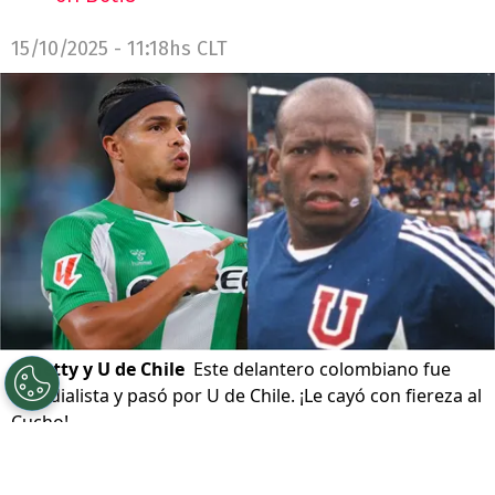
15/10/2025 - 11:18hs CLT
©
Getty y U de Chile
Este delantero colombiano fue
mundialista y pasó por U de Chile. ¡Le cayó con fiereza al
Cucho!
Por
Jorge Rubio