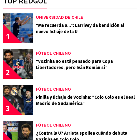
TOP REDGOL
UNIVERSIDAD DE CHILE
"Me recuerda a...": Larrivey da bendición al
nuevo fichaje de la U
1
FÚTBOL CHILENO
"Vozinha no está pensado para Copa
Libertadores, pero Iván Román sí"
2
FÚTBOL CHILENO
Pinilla y fichaje de Vozinha: "Colo Colo es el Real
Madrid de Sudamérica"
3
FÚTBOL CHILENO
¿Contra la U? Arrieta spoilea cuándo debuta
Vozinha en Colo Colo