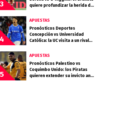
3
quiere profundizar la herida del
Celeste
APUESTAS
Pronósticos Deportes
Concepción vs Universidad
4
Católica: la UC visita a un rival
que llega en racha
APUESTAS
Pronósticos Palestino vs
Coquimbo Unido: los Piratas
5
quieren extender su invicto ante
los Árabes