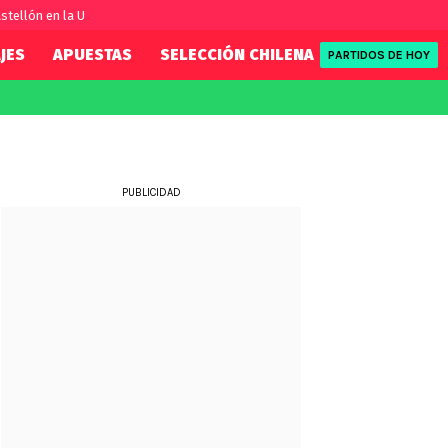
stellón en la U
JES
APUESTAS
SELECCIÓN CHILENA
REDSPORT
PARTIDOS DE HOY
FIFA
REDSPORT
eague
Eliminatorias
Tenis
ue
Formula 1
PUBLICIDAD
League
NBA
Rugby
ue
UFC
WWE
Boxeo