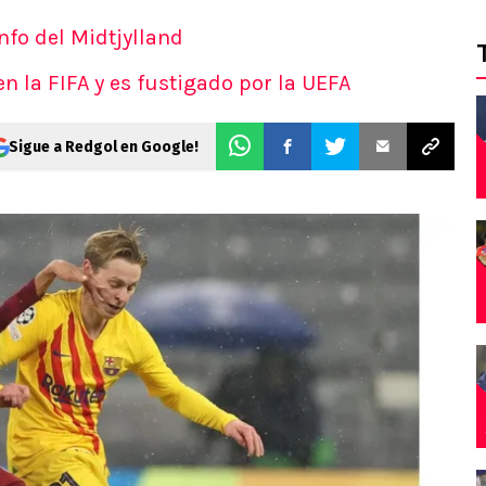
unfo del Midtjylland
n la FIFA y es fustigado por la UEFA
Sigue a Redgol en Google!