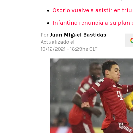
APUESTAS
Osorio vuelve a asistir en tri
Noticias
Infantino renuncia a su plan e
Guías
Códigos
Por
Juan Miguel Bastidas
Pronósticos
Actualizado el
Apuesta del día
10/12/2021 - 16:29hs CLT