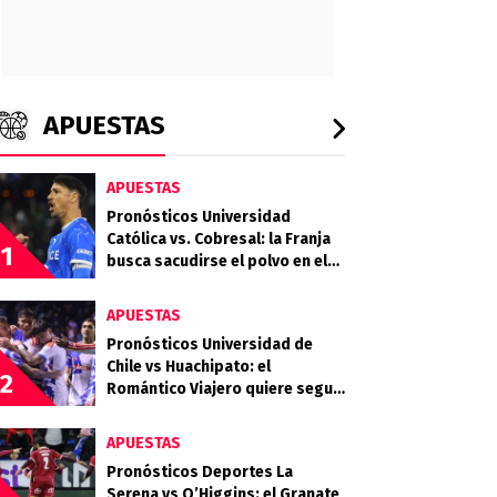
APUESTAS
APUESTAS
Pronósticos Universidad
Católica vs. Cobresal: la Franja
1
busca sacudirse el polvo en el
Claro Arena
APUESTAS
Pronósticos Universidad de
Chile vs Huachipato: el
2
Romántico Viajero quiere seguir
sumando de a tres
APUESTAS
Pronósticos Deportes La
Serena vs O’Higgins: el Granate