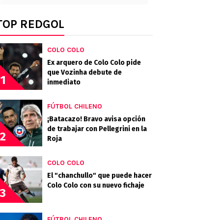
TOP REDGOL
COLO COLO
Ex arquero de Colo Colo pide
que Vozinha debute de
1
inmediato
FÚTBOL CHILENO
¡Batacazo! Bravo avisa opción
de trabajar con Pellegrini en la
2
Roja
COLO COLO
El "chanchullo" que puede hacer
Colo Colo con su nuevo fichaje
3
FÚTBOL CHILENO