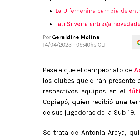
APUESTAS
La U femenina cambia de ent
Noticias
Tati Silveira entrega novedad
Guías
Códigos
Por
Geraldine Molina
Pronósticos
14/04/2023 - 09:40hs CLT
Apuesta del día
Pese a que el campeonato de
A
los clubes que dirán presente 
respectivos equipos en el
fút
Copiapó, quien recibió una ter
de sus jugadoras de la Sub 19.
Se trata de Antonia Araya, qu