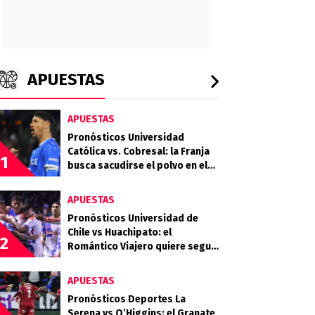
APUESTAS
APUESTAS
Pronósticos Universidad
Católica vs. Cobresal: la Franja
1
busca sacudirse el polvo en el
Claro Arena
APUESTAS
Pronósticos Universidad de
Chile vs Huachipato: el
2
Romántico Viajero quiere seguir
sumando de a tres
APUESTAS
Pronósticos Deportes La
Serena vs O’Higgins: el Granate