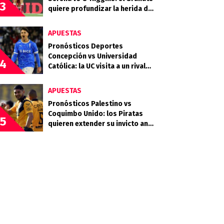
3
quiere profundizar la herida del
Celeste
APUESTAS
Pronósticos Deportes
Concepción vs Universidad
4
Católica: la UC visita a un rival
que llega en racha
APUESTAS
Pronósticos Palestino vs
Coquimbo Unido: los Piratas
5
quieren extender su invicto ante
los Árabes