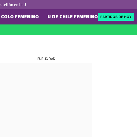
stellón en la U
 COLO FEMENINO
U DE CHILE FEMENINO
PARTIDOS DE HOY
FIFA
REDSPORT
eague
Mundial de Clubes
Tenis
ue
Eliminatorias
Formula 1
PUBLICIDAD
NBA
ue
Rugby
UFC
WWE
Boxeo