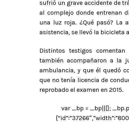
sufrió un grave accidente de tr
al complejo donde entrenan d
una luz roja. ¿Qué pasó? La at
asistencia, se llevó la bicicleta 
Distintos testigos comentan
también acompañaron a la ju
ambulancia, y que él quedó co
que no tenía licencia de condu
reprobado el examen en 2015.
var _bp = _bp||[]; _bp.p
{“id”:”37266″,”width”:”800