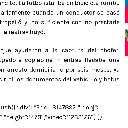
ánsito. La futbolista iba en bicicleta rumbo
iariamente cuando un conductor se pasó
ropelló y, no suficiente con no prestarle
a la rastray huyó.
 que ayudaron a la captura del chofer,
gadora copiapina mientras llegaba una
n arresto domiciliario por seis meses, ya
cir ni los documentos del vehículo y había
ush({ “div”: “Brid_81478971”, “obj”:
″,”height”:”478″,”video”:”1283126″} });