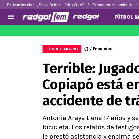
Es tendencia
:
¿Se va Ortiz de Colo Colo?
Primer entrenamiento de
FÚTBOL N
AGENDA
CHILE
MUNDO
Hoy en TV
Selección Chilena
Fútbol 
Femenino
FÚTBOL FEMENINO
Colo Colo
Arturo 
Terrible: Jugad
U de Chile
Alexis 
U Católica
Claudio
Copiapó está en
Campeonato Nacional
Ben Br
Primera B
Chileno
accidente de tr
Segunda División
Copa Chile
Supercopa Chile
Antonia Araya tiene 17 años y s
Campeonato Femenino
bicicleta. Los relatos de testig
le prestó asistencia y encima se