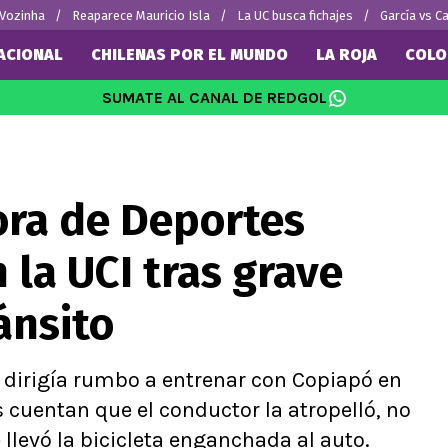
 Vozinha
Reaparece Mauricio Isla
La UC busca fichajes
García vs Ca
ACIONAL
CHILENAS POR EL MUNDO
LA ROJA
COLO
SUMATE AL CANAL DE REDGOL
SUDAMÉRICA
EUROPA
Internacional
Copa Libertadores
Champions L
Vidal
Copa Sudamericana
Europa Leag
ora de Deportes
Sánchez
Fútbol Argentino
Ligue 1
 Bravo
Fútbol Brasileño
Premier Leag
 la UCI tras grave
ereton
Serie A
s por el mundo
La Liga
ánsito
Bundesliga
e dirigía rumbo a entrenar con Copiapó en
os cuentan que el conductor la atropelló, no
 llevó la bicicleta enganchada al auto.